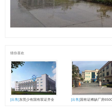
猜你喜欢
[出售]
东莞少有国有双证齐全
[出售]
国有证稀缺厂房650
的超长年33年出售
方出售