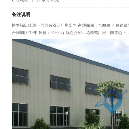
备注说明
博罗福田镇单一层国有双证厂房出售 占地面积：?19040㎡ 总建筑面积
合同期限?1?年 售价：?4500万 靓点介绍：花园式厂房，国道边