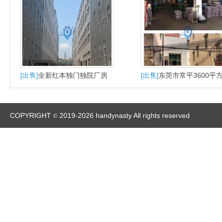
[出售]
全新红本独门独院厂房
[出售]
东莞市常平3600平
大马路第一排近高速楼层高售
房出售
价实惠
COPYRIGHT
2019-2026 handynasty All rights reserved
©