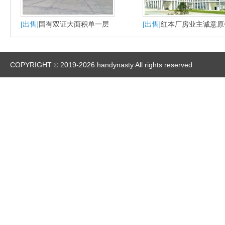
[出售]
国有双证大面积单一层
[出售]
红本厂房业主诚意原
砖墙到顶厂房出售独门独院
出售注意看介绍有意请致
m1用地
COPYRIGHT
2019-2026 handynasty All rights reserved
©