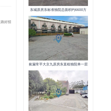
东城原房东标准独院总面积约6600方
一楼带牛角58米
道路好招
捡漏常平大京九原房东直租独院单一层
2300平超大空间精装修