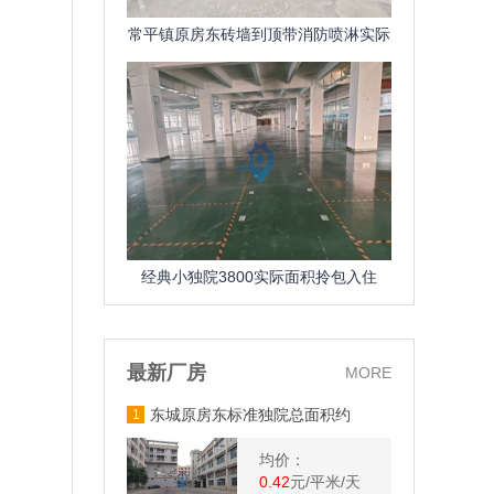
常平镇原房东砖墙到顶带消防喷淋实际
面积租金便宜厂房出租可分租
经典小独院3800实际面积拎包入住
最新厂房
MORE
东城原房东标准独院总面积约
1
6600方一楼带牛角58米
均价：
0.42
元/平米/天