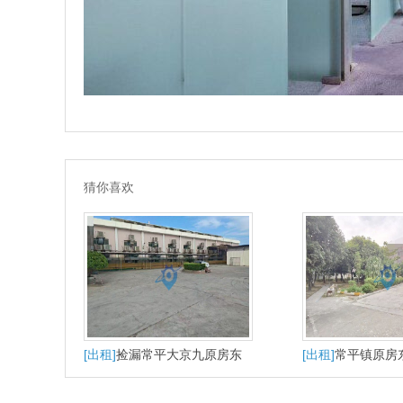
猜你喜欢
[出租]
捡漏常平大京九原房东
[出租]
常平镇原房
直租独院单一层2300平超大空
带消防喷淋实际面