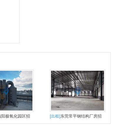
镇阳极氧化园区招
[出租]
东莞常平钢结构厂房招
刻氧化喷粉磷化碱
租