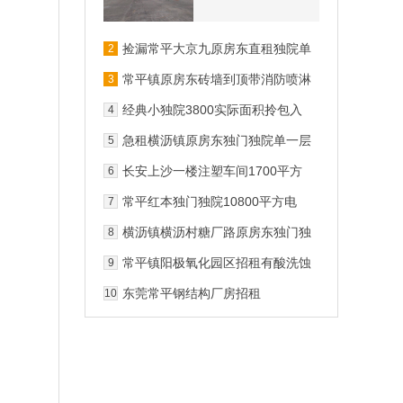
捡漏常平大京九原房东直租独院单
2
一层2300平超大空间精装修
常平镇原房东砖墙到顶带消防喷淋
3
实际面积租金便宜厂房出租可分租
经典小独院3800实际面积拎包入
4
住
急租横沥镇原房东独门独院单一层
5
2600平方厂房出租
长安上沙一楼注塑车间1700平方
6
搬设备就可生产
常平红本独门独院10800平方电
7
630精装修办公室好招工
横沥镇横沥村糖厂路原房东独门独
8
栋厂房4300出租
常平镇阳极氧化园区招租有酸洗蚀
9
刻氧化喷粉磷化碱洗等环评
东莞常平钢结构厂房招租
10