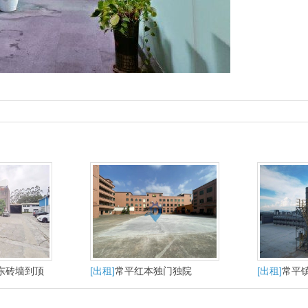
东砖墙到顶
[出租]
常平红本独门独院
[出租]
常平
积租金便宜
10800平方电630精装修办公
租有酸洗蚀