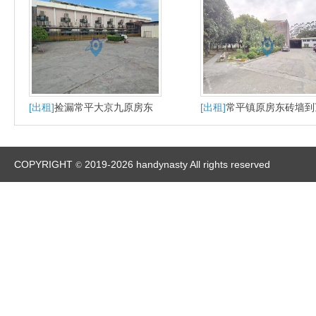
[出租]
捡漏常平大京九原房东
[出租]
常平镇原房东砖墙到
直租独院单一层2300平超大空
带消防喷淋实际面积租金
间精装修
厂房出租可分租
COPYRIGHT
2019-2026 handynasty All rights reserved
©