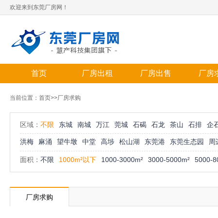
欢迎来到东莞厂房网！
首页
厂房出租
厂房出售
厂房
当前位置：
首页
>>厂房求购
区域：
不限
东城
南城
万江
莞城
石碣
石龙
茶山
石排
企
洪梅
麻涌
望牛墩
中堂
高埗
松山湖
东莞港
东莞生态园
周
面积：
不限
1000m²以下
1000-3000m²
3000-5000m²
5000-8
厂房求购