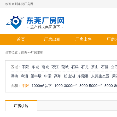
欢迎来到东莞厂房网！
首页
厂房出租
厂房出售
厂房
当前位置：
首页
>>厂房求购
区域：
不限
东城
南城
万江
莞城
石碣
石龙
茶山
石排
企
洪梅
麻涌
望牛墩
中堂
高埗
松山湖
东莞港
东莞生态园
周
面积：
不限
1000m²以下
1000-3000m²
3000-5000m²
5000-8
厂房求购