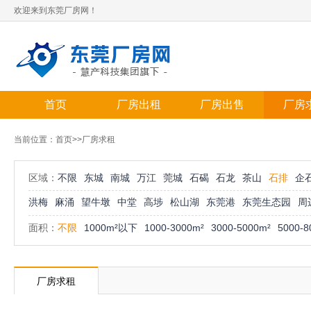
欢迎来到东莞厂房网！
首页
厂房出租
厂房出售
厂房
当前位置：
首页
>>厂房求租
区域：
不限
东城
南城
万江
莞城
石碣
石龙
茶山
石排
企
洪梅
麻涌
望牛墩
中堂
高埗
松山湖
东莞港
东莞生态园
周
面积：
不限
1000m²以下
1000-3000m²
3000-5000m²
5000-8
厂房求租