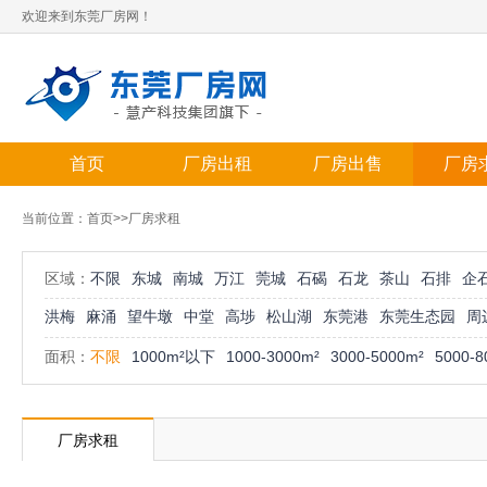
欢迎来到东莞厂房网！
首页
厂房出租
厂房出售
厂房
当前位置：
首页
>>厂房求租
区域：
不限
东城
南城
万江
莞城
石碣
石龙
茶山
石排
企
洪梅
麻涌
望牛墩
中堂
高埗
松山湖
东莞港
东莞生态园
周
面积：
不限
1000m²以下
1000-3000m²
3000-5000m²
5000-8
厂房求租