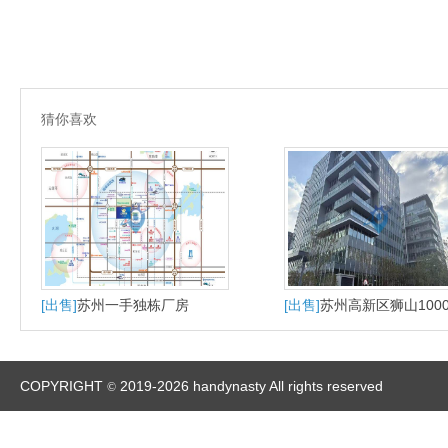
猜你喜欢
[出售]
苏州一手独栋厂房
[出售]
苏州高新区狮山100
大平层户型适合研发办公
产
COPYRIGHT
2019-2026 handynasty All rights reserved
©