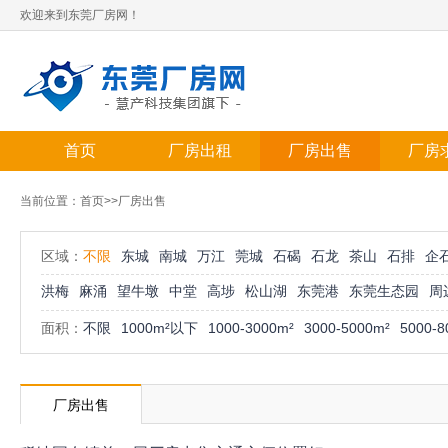
欢迎来到东莞厂房网！
首页
厂房出租
厂房出售
厂房
当前位置：
首页
>>厂房出售
区域：
不限
东城
南城
万江
莞城
石碣
石龙
茶山
石排
企
洪梅
麻涌
望牛墩
中堂
高埗
松山湖
东莞港
东莞生态园
周
面积：
不限
1000m²以下
1000-3000m²
3000-5000m²
5000-8
厂房出售