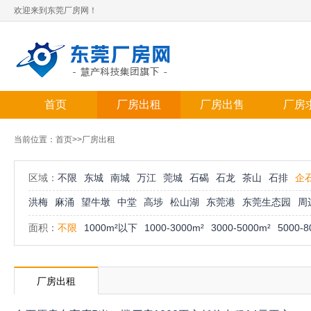
欢迎来到东莞厂房网！
首页
厂房出租
厂房出售
厂房
当前位置：
首页
>>厂房出租
区域：
不限
东城
南城
万江
莞城
石碣
石龙
茶山
石排
企
洪梅
麻涌
望牛墩
中堂
高埗
松山湖
东莞港
东莞生态园
周
面积：
不限
1000m²以下
1000-3000m²
3000-5000m²
5000-8
厂房出租