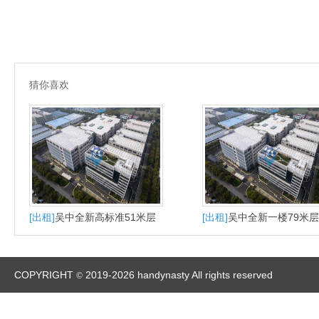
猜你喜欢
[出租]
吴中全新高标准51米层
[出租]
吴中全新一楼79米
高出租
厂房出租
COPYRIGHT
2019-2026 handynasty All rights reserved
©