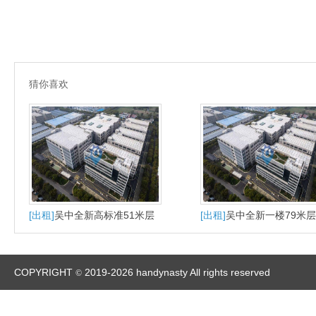
猜你喜欢
[出租]
吴中全新高标准51米层
[出租]
吴中全新一楼79米
高出租
厂房出租
COPYRIGHT
2019-2026 handynasty All rights reserved
©