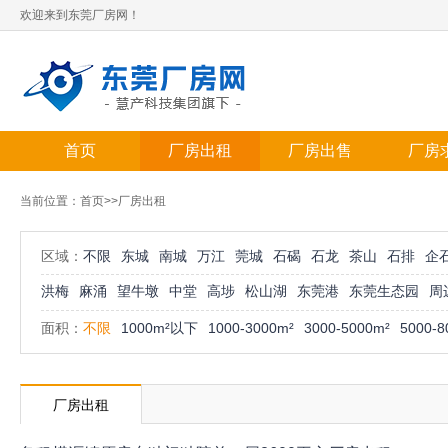
欢迎来到东莞厂房网！
首页
厂房出租
厂房出售
厂房
当前位置：
首页
>>厂房出租
区域：
不限
东城
南城
万江
莞城
石碣
石龙
茶山
石排
企
洪梅
麻涌
望牛墩
中堂
高埗
松山湖
东莞港
东莞生态园
周
面积：
不限
1000m²以下
1000-3000m²
3000-5000m²
5000-8
厂房出租