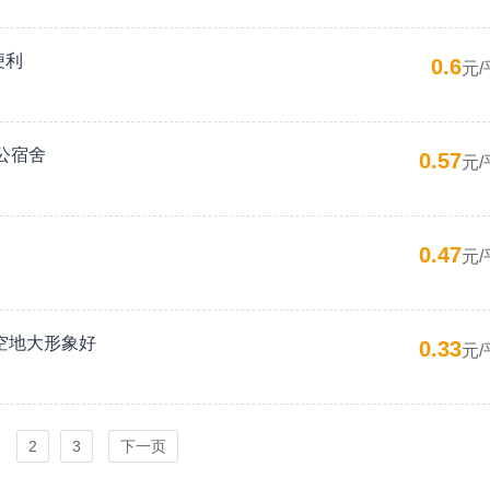
便利
0.6
元/
公宿舍
0.57
元/
0.47
元/
空地大形象好
0.33
元/
2
3
下一页