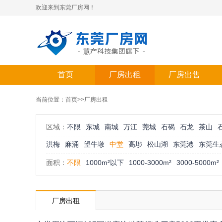
欢迎来到东莞厂房网！
首页
厂房出租
厂房出售
当前位置：
首页
>>厂房出租
区域：
不限
东城
南城
万江
莞城
石碣
石龙
茶山
洪梅
麻涌
望牛墩
中堂
高埗
松山湖
东莞港
东莞生
面积：
不限
1000m²以下
1000-3000m²
3000-5000m²
厂房出租