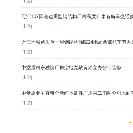
[中堂]
万江107国道边重型钢结构厂房高度11米有航车交通
[中堂]
万江环城路边单一层钢结构独院14米高两部航车有办
[中堂]
中堂原房东独院厂房空地宽敞有独立办公带装修
[中堂]
中堂原业主直租全新红本证件厂房丙二消防金刚地面
[中堂]
1