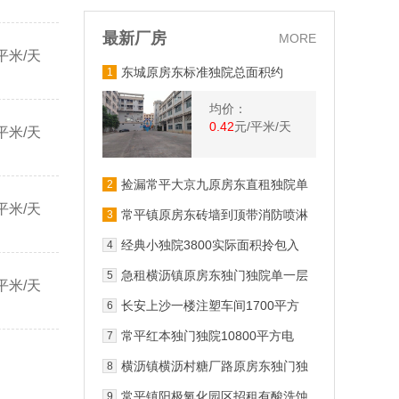
最新厂房
MORE
平米/天
东城原房东标准独院总面积约
1
6600方一楼带牛角58米
均价：
0.42
元/平米/天
平米/天
捡漏常平大京九原房东直租独院单
2
一层2300平超大空间精装修
平米/天
常平镇原房东砖墙到顶带消防喷淋
3
实际面积租金便宜厂房出租可分租
经典小独院3800实际面积拎包入
4
住
急租横沥镇原房东独门独院单一层
5
平米/天
2600平方厂房出租
长安上沙一楼注塑车间1700平方
6
搬设备就可生产
常平红本独门独院10800平方电
7
630精装修办公室好招工
横沥镇横沥村糖厂路原房东独门独
8
栋厂房4300出租
常平镇阳极氧化园区招租有酸洗蚀
9