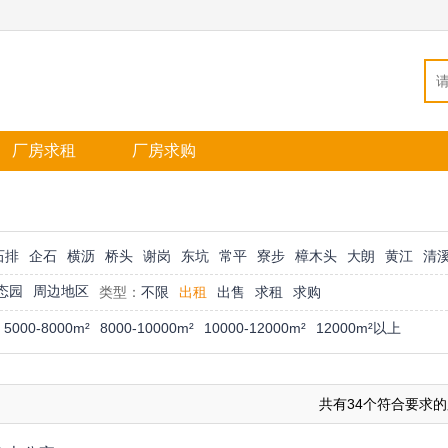
厂房求租
厂房求购
石排
企石
横沥
桥头
谢岗
东坑
常平
寮步
樟木头
大朗
黄江
清
态园
周边地区
类型：
不限
出租
出售
求租
求购
5000-8000m²
8000-10000m²
10000-12000m²
12000m²以上
共有34个符合要求