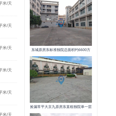
平米/天
平米/天
平米/天
东城原房东标准独院总面积约6600方
一楼带牛角58米
平米/天
平米/天
捡漏常平大京九原房东直租独院单一层
平米/天
2300平超大空间精装修