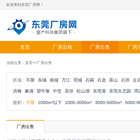
欢迎来到东莞厂房网！
首页
厂房出租
厂房出售
厂房
当前位置：
首页
>>厂房出售
区域：
不限
东城
南城
万江
莞城
石碣
石龙
茶山
石排
企
洪梅
麻涌
望牛墩
中堂
高埗
松山湖
东莞港
东莞生态园
周
面积：
不限
1000m²以下
1000-3000m²
3000-5000m²
5000-8
厂房出售