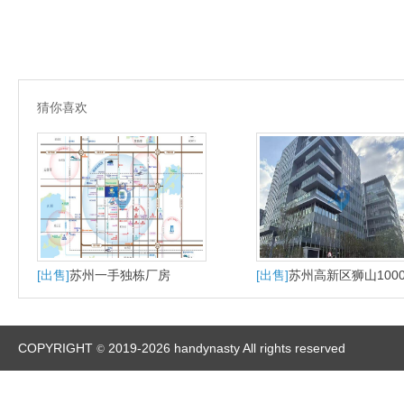
猜你喜欢
[出售]
苏州一手独栋厂房
[出售]
苏州高新区狮山100
大平层户型适合研发办公
产
COPYRIGHT
2019-2026 handynasty All rights reserved
©