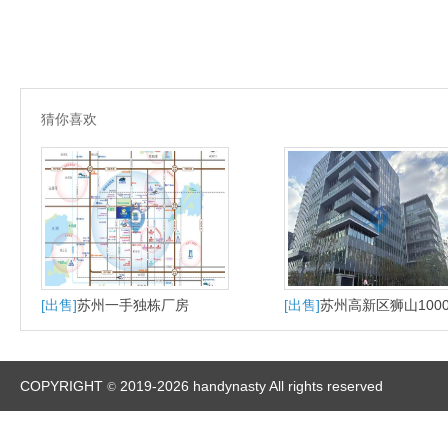
猜你喜欢
[出售]
苏州一手独栋厂房
[出售]
苏州高新区狮山100
大平层户型适合研发办公
产
COPYRIGHT
2019-2026 handynasty All rights reserved
©