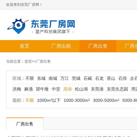
欢迎来到东莞厂房网！
首页
厂房出租
厂房出售
厂房
当前位置：
首页
>>厂房出售
区域：
不限
东城
南城
万江
莞城
石碣
石龙
茶山
石排
企
洪梅
麻涌
望牛墩
中堂
高埗
松山湖
东莞港
东莞生态园
周
面积：
不限
1000m²以下
1000-3000m²
3000-5000m²
5000-8
厂房出售