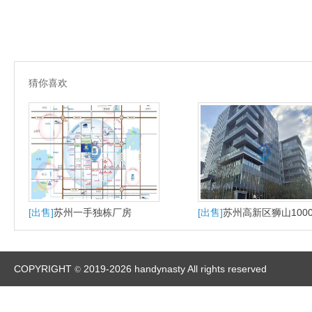
猜你喜欢
[出售]
苏州一手独栋厂房
[出售]
苏州高新区狮山100
大平层户型适合研发办公
产
COPYRIGHT
2019-2026 handynasty All rights reserved
©