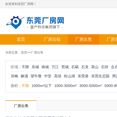
欢迎来到东莞厂房网！
首页
厂房出租
厂房出售
厂房
当前位置：
首页
>>厂房出售
区域：
不限
东城
南城
万江
莞城
石碣
石龙
茶山
石排
企
洪梅
麻涌
望牛墩
中堂
高埗
松山湖
东莞港
东莞生态园
周
面积：
不限
1000m²以下
1000-3000m²
3000-5000m²
5000-8
厂房出售