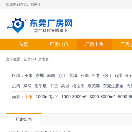
欢迎来到东莞厂房网！
首页
厂房出租
厂房出售
厂房
当前位置：
首页
>>厂房出售
区域：
不限
东城
南城
万江
莞城
石碣
石龙
茶山
石排
企
洪梅
麻涌
望牛墩
中堂
高埗
松山湖
东莞港
东莞生态园
周
面积：
不限
1000m²以下
1000-3000m²
3000-5000m²
5000-8
厂房出售