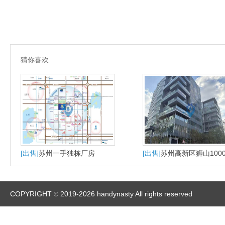
猜你喜欢
[出售]
苏州一手独栋厂房
[出售]
苏州高新区狮山100
大平层户型适合研发办公
产
COPYRIGHT
2019-2026 handynasty All rights reserved
©