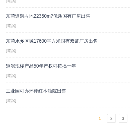
[道滘]
东莞道滘占地22350m?优质国有厂房出售
[道滘]
东莞水乡区域17600平方米国有双证厂房出售
[道滘]
道滘现楼产品50年产权可按揭十年
[道滘]
工业园可办环评红本独院出售
[道滘]
1
2
3